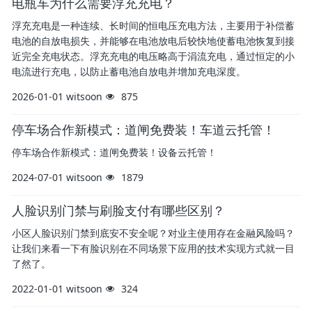
电瓶车为什么需要浮充充电？
浮充充电是一种连续、长时间的恒电压充电方法，主要用于补偿蓄
电池的自放电损失，并能够在电池放电后较快地使蓄电池恢复到接
近完全充电状态‌。浮充充电的电压略高于涓流充电，通过恒定的小
电流进行充电，以防止蓄电池自放电并增加充电深度。‌
2026-01-01
witsoon
875
停车场合作新模式：道闸免费装！车道云托管！
停车场合作新模式：道闸免费装！设备云托管！
2024-07-01
witsoon
1879
人脸识别门禁与刷脸支付有哪些区别？
小区人脸识别门禁到底安不安全呢？对业主使用存在金融风险吗？
让我们来看一下有脸识别在不同场景下应用的技术实现方式就一目
了然了。
2022-01-01
witsoon
324