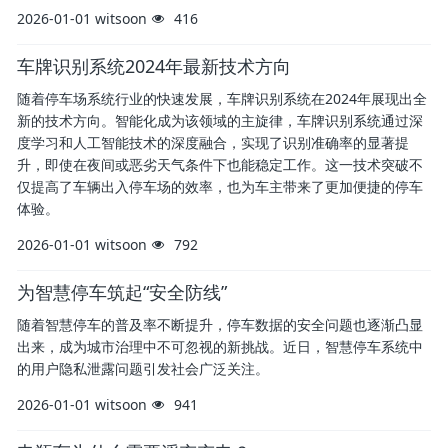
2026-01-01
witsoon
416
车牌识别系统2024年最新技术方向
随着停车场系统行业的快速发展，车牌识别系统在2024年展现出全
新的技术方向。智能化成为该领域的主旋律，车牌识别系统通过深
度学习和人工智能技术的深度融合，实现了识别准确率的显著提
升，即使在夜间或恶劣天气条件下也能稳定工作。这一技术突破不
仅提高了车辆出入停车场的效率，也为车主带来了更加便捷的停车
体验。
2026-01-01
witsoon
792
为智慧停车筑起“安全防线”
随着智慧停车的普及率不断提升，停车数据的安全问题也逐渐凸显
出来，成为城市治理中不可忽视的新挑战。近日，智慧停车系统中
的用户隐私泄露问题引发社会广泛关注。
2026-01-01
witsoon
941