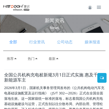
新闻资讯
News
全部
行业资讯
公司动态
媒体报道
推荐
热门
最新
全国公共机构充电桩新规3月1日正式实施 惠及千万
新能源车主
2026年3月1日，国家机关事务管理局发布的《公共机构电动汽车充
电基础设施配置及运行指南》（JS/T 302—2026）正式在全国全面
落地生效。这一国家级统一标准的落地，标志着我国公共机构充电
基础设施建设与运营，正式告别以往分散布局、内部自用、管理松