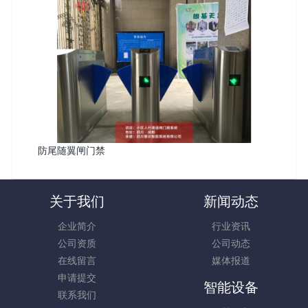
防尾随翼闸门禁
关于我们
新闻动态
企业简介
行业资讯
公司资质
公司动态
在线留言
媒体报道
申请提交
智能设备
联系我们